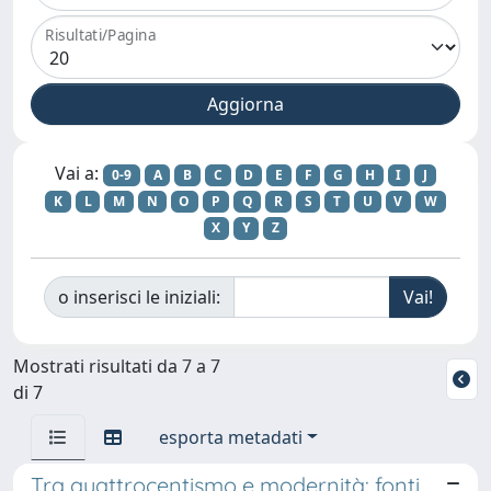
Risultati/Pagina
Vai a:
0-9
A
B
C
D
E
F
G
H
I
J
K
L
M
N
O
P
Q
R
S
T
U
V
W
X
Y
Z
o inserisci le iniziali:
Mostrati risultati da 7 a 7
di 7
esporta metadati
Tra quattrocentismo e modernità: fonti