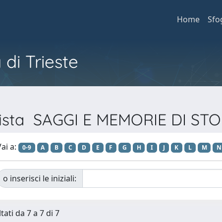
Home
Sfo
 di Trieste
ivista SAGGI E MEMORIE DI ST
ai a:
0-9
A
B
C
D
E
F
G
H
I
J
K
L
M
N
o inserisci le iniziali:
tati da 7 a 7 di 7