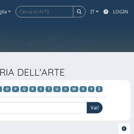
glia
IT
LOGIN
ORIA DELL'ARTE
O
P
Q
R
S
T
U
V
W
X
Y
Z