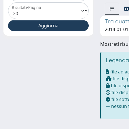
Risultati/Pagina
Tra quatt
2014-01-01
Mostrati risul
Legenda
file ad 
file dis
file disp
file disp
file sot
nessun f