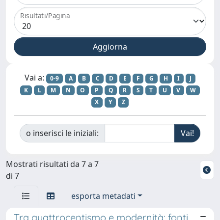
Risultati/Pagina
Vai a:
0-9
A
B
C
D
E
F
G
H
I
J
K
L
M
N
O
P
Q
R
S
T
U
V
W
X
Y
Z
o inserisci le iniziali:
Mostrati risultati da 7 a 7
di 7
esporta metadati
Tra quattrocentismo e modernità: fonti