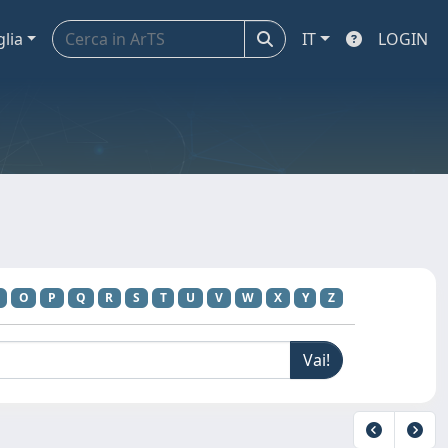
glia
IT
LOGIN
O
P
Q
R
S
T
U
V
W
X
Y
Z