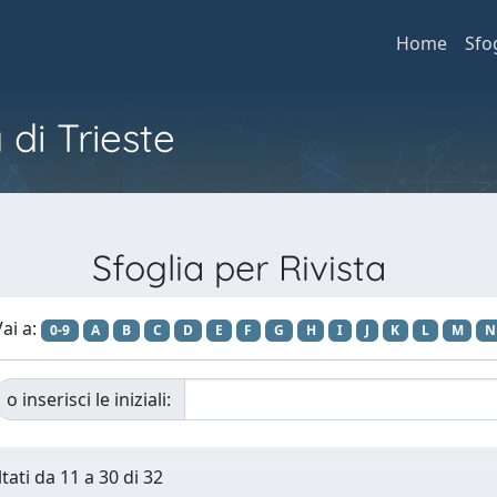
Home
Sfo
 di Trieste
Sfoglia per Rivista
ai a:
0-9
A
B
C
D
E
F
G
H
I
J
K
L
M
N
o inserisci le iniziali:
tati da 11 a 30 di 32