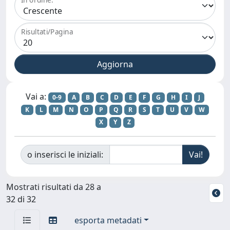
Risultati/Pagina
Vai a:
0-9
A
B
C
D
E
F
G
H
I
J
K
L
M
N
O
P
Q
R
S
T
U
V
W
X
Y
Z
o inserisci le iniziali:
Mostrati risultati da 28 a
32 di 32
esporta metadati