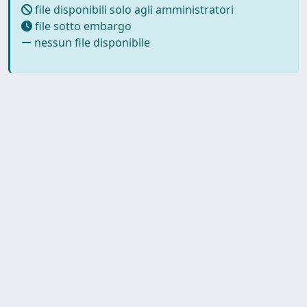
file disponibili solo agli amministratori
file sotto embargo
nessun file disponibile
Copyright © 2026
Università degli Studi Trieste |
Dove
siamo
|
Privacy
Piazzale Europa,1 34127 Trieste, Italia -