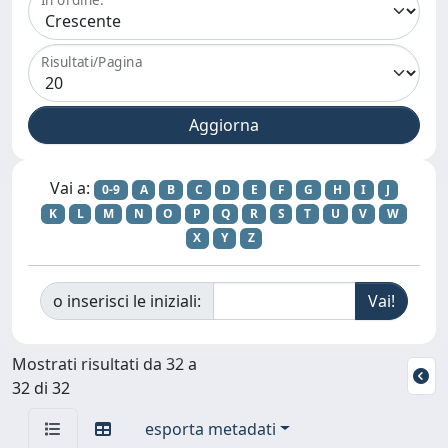
Risultati/Pagina
Vai a:
0-9
A
B
C
D
E
F
G
H
I
J
K
L
M
N
O
P
Q
R
S
T
U
V
W
X
Y
Z
o inserisci le iniziali:
Mostrati risultati da 32 a
32 di 32
esporta metadati