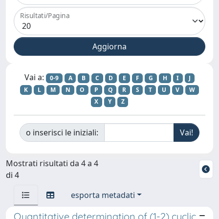
Risultati/Pagina
Vai a:
0-9
A
B
C
D
E
F
G
H
I
J
K
L
M
N
O
P
Q
R
S
T
U
V
W
X
Y
Z
o inserisci le iniziali:
Mostrati risultati da 4 a 4
di 4
esporta metadati
Quantitative determination of (1-2) cyclic