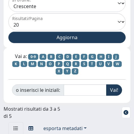
Risultati/Pagina
Vai a:
0-9
A
B
C
D
E
F
G
H
I
J
K
L
M
N
O
P
Q
R
S
T
U
V
W
X
Y
Z
o inserisci le iniziali:
Mostrati risultati da 3 a 5
di 5
esporta metadati