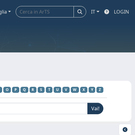
glia
IT
LOGIN
O
P
Q
R
S
T
U
V
W
X
Y
Z