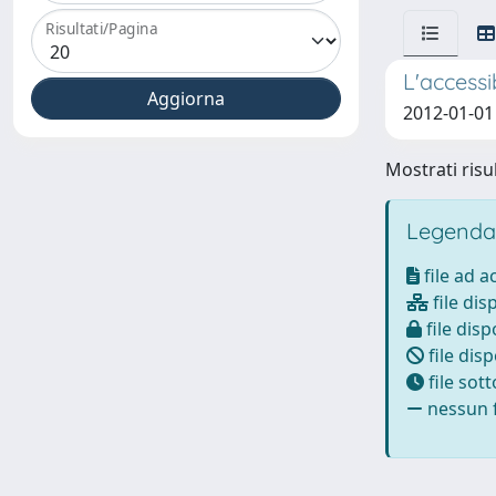
Risultati/Pagina
L'accessi
2012-01-01 
Mostrati risul
Legenda
file ad 
file dis
file disp
file disp
file sot
nessun f