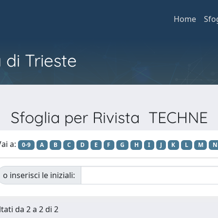
Home
Sfo
 di Trieste
Sfoglia per Rivista TECHNE
ai a:
0-9
A
B
C
D
E
F
G
H
I
J
K
L
M
N
o inserisci le iniziali:
tati da 2 a 2 di 2