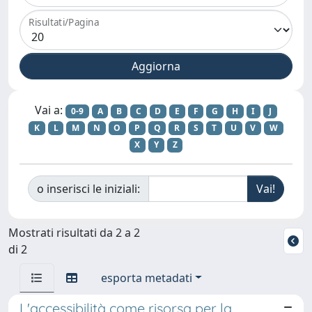
Risultati/Pagina
Vai a:
0-9
A
B
C
D
E
F
G
H
I
J
K
L
M
N
O
P
Q
R
S
T
U
V
W
X
Y
Z
o inserisci le iniziali:
Mostrati risultati da 2 a 2
di 2
esporta metadati
L'accessibilità come risorsa per la