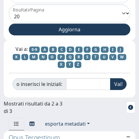
Risultati/Pagina
Vai a:
0-9
A
B
C
D
E
F
G
H
I
J
K
L
M
N
O
P
Q
R
S
T
U
V
W
X
Y
Z
o inserisci le iniziali:
Mostrati risultati da 2 a 3
di 3
esporta metadati
Opus Tergestinum