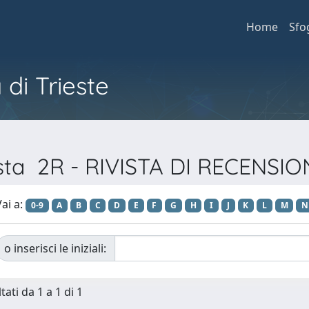
Home
Sfo
 di Trieste
vista 2R - RIVISTA DI RECENSI
ai a:
0-9
A
B
C
D
E
F
G
H
I
J
K
L
M
N
o inserisci le iniziali:
tati da 1 a 1 di 1