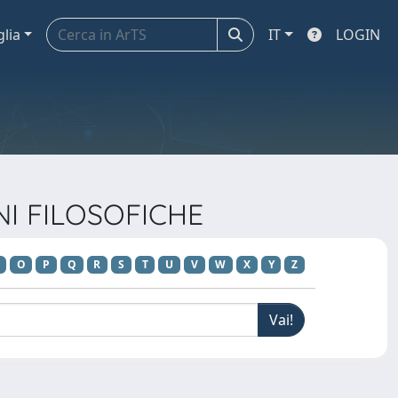
glia
IT
LOGIN
ONI FILOSOFICHE
O
P
Q
R
S
T
U
V
W
X
Y
Z