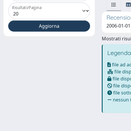
Risultati/Pagina
Recensio
2006-01-01
Mostrati risul
Legenda
file ad 
file dis
file disp
file disp
file sot
nessun f