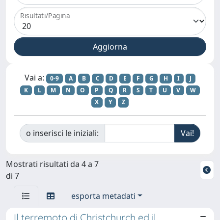
Risultati/Pagina
Vai a:
0-9
A
B
C
D
E
F
G
H
I
J
K
L
M
N
O
P
Q
R
S
T
U
V
W
X
Y
Z
o inserisci le iniziali:
Mostrati risultati da 4 a 7
di 7
esporta metadati
Il terremoto di Christchurch ed il