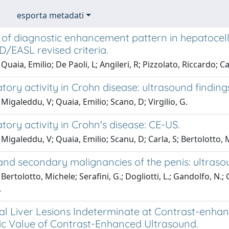
esporta metadati
 of diagnostic enhancement pattern in hepatocel
/EASL revised criteria.
Quaia, Emilio; De Paoli, L; Angileri, R; Pizzolato, Riccardo
ory activity in Crohn disease: ultrasound finding
Migaleddu, V; Quaia, Emilio; Scano, D; Virgilio, G.
ory activity in Crohn's disease: CE-US.
Migaleddu, V; Quaia, Emilio; Scanu, D; Carla, S; Bertolotto, Mi
and secondary malignancies of the penis: ultraso
Bertolotto, Michele; Serafini, G.; Dogliotti, L.; Gandolfo, 
.
cal Liver Lesions Indeterminate at Contrast-enh
ic Value of Contrast-Enhanced Ultrasound.