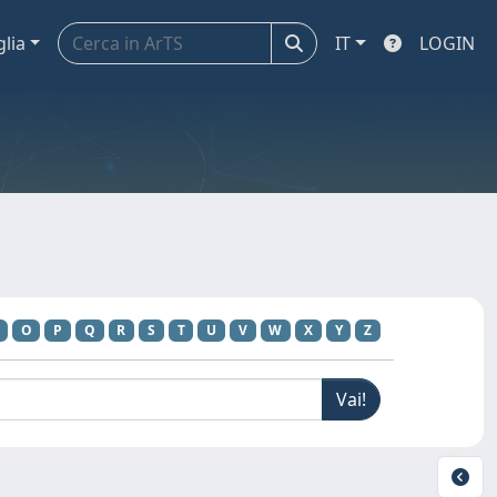
glia
IT
LOGIN
O
P
Q
R
S
T
U
V
W
X
Y
Z