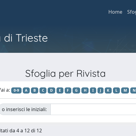
Home
Sfo
 di Trieste
Sfoglia per Rivista
ai a:
0-9
A
B
C
D
E
F
G
H
I
J
K
L
M
N
o inserisci le iniziali:
tati da 4 a 12 di 12