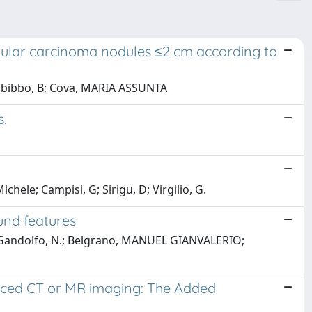
lular carcinoma nodules ≤2 cm according to
; Cabibbo, B; Cova, MARIA ASSUNTA
s.
chele; Campisi, G; Sirigu, D; Virgilio, G.
und features
N.; Gandolfo, N.; Belgrano, MANUEL GIANVALERIO;
anced CT or MR imaging: The Added