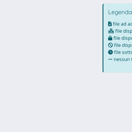
Legenda
file ad 
file dis
file disp
file disp
file sot
nessun f
Università degli Studi Trieste |
Dove siamo
|
Privacy
Piazzale Europa,1 34127 Trieste, Italia - Tel. +39 040.558.7111 - 