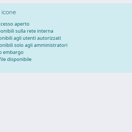
 icone
accesso aperto
ponibili sulla rete interna
onibili agli utenti autorizzati
onibili solo agli amministratori
to embargo
ile disponibile
P.IVA 00211830328 - C.F. 80013890324 - P.E.C.:
ateneo@pec.units.it