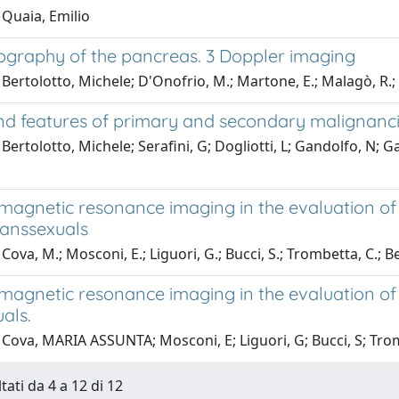
 Quaia, Emilio
ography of the pancreas. 3 Doppler imaging
 Bertolotto, Michele; D'Onofrio, M.; Martone, E.; Malagò, R
nd features of primary and secondary malignancie
 Bertolotto, Michele; Serafini, G; Dogliotti, L; Gandolfo, 
 magnetic resonance imaging in the evaluation of
ranssexuals
Cova, M.; Mosconi, E.; Liguori, G.; Bucci, S.; Trombetta, C.; Be
 magnetic resonance imaging in the evaluation o
als.
 Cova, MARIA ASSUNTA; Mosconi, E; Liguori, G; Bucci, S; Tr
tati da 4 a 12 di 12