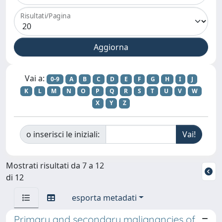
Risultati/Pagina
Vai a:
0-9
A
B
C
D
E
F
G
H
I
J
K
L
M
N
O
P
Q
R
S
T
U
V
W
X
Y
Z
o inserisci le iniziali:
Mostrati risultati da 7 a 12
di 12
esporta metadati
Primary and secondary malignancies of