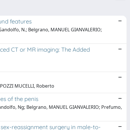
und features
N.; Gandolfo, N.; Belgrano, MANUEL GIANVALERIO;
anced CT or MR imaging: The Added
.; POZZI MUCELLI, Roberto
s of the penis
N; Gandolfo, Ng; Belgrano, MANUEL GIANVALERIO; Prefumo,
 sex-reassignment surgery in male-to-