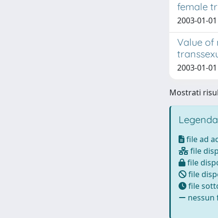
female t
2003-01-01 
Value of
transsexu
2003-01-01
Mostrati risul
Legenda
file ad 
file dis
file disp
file disp
file sot
nessun f