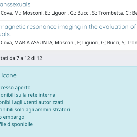
ranssexuals
Cova, M.; Mosconi, E.; Liguori, G.; Bucci, S.; Trombetta, C.; Be
 magnetic resonance imaging in the evaluation o
als.
 Cova, MARIA ASSUNTA; Mosconi, E; Liguori, G; Bucci, S; Tr
tati da 7 a 12 di 12
 icone
accesso aperto
ponibili sulla rete interna
onibili agli utenti autorizzati
onibili solo agli amministratori
to embargo
ile disponibile