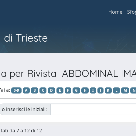
Home
Sfo
 di Trieste
lia per Rivista ABDOMINAL IM
ai a:
0-9
A
B
C
D
E
F
G
H
I
J
K
L
M
N
o inserisci le iniziali:
tati da 7 a 12 di 12