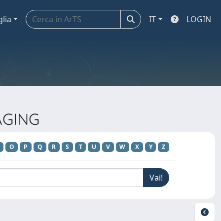
glia
IT
LOGIN
AGING
O
P
Q
R
S
T
U
V
W
X
Y
Z