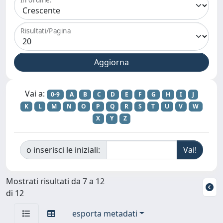
Risultati/Pagina
Vai a:
0-9
A
B
C
D
E
F
G
H
I
J
K
L
M
N
O
P
Q
R
S
T
U
V
W
X
Y
Z
o inserisci le iniziali:
Mostrati risultati da 7 a 12
di 12
esporta metadati