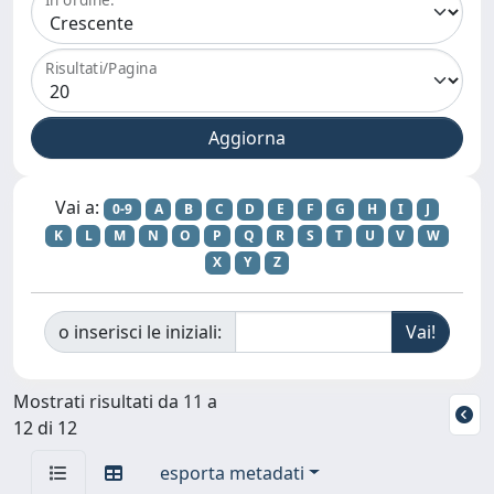
Risultati/Pagina
Vai a:
0-9
A
B
C
D
E
F
G
H
I
J
K
L
M
N
O
P
Q
R
S
T
U
V
W
X
Y
Z
o inserisci le iniziali:
Mostrati risultati da 11 a
12 di 12
esporta metadati