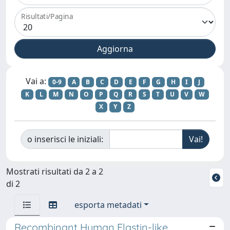
Risultati/Pagina
Vai a:
0-9
A
B
C
D
E
F
G
H
I
J
K
L
M
N
O
P
Q
R
S
T
U
V
W
X
Y
Z
o inserisci le iniziali:
Mostrati risultati da 2 a 2
di 2
esporta metadati
Recombinant Human Elastin-like