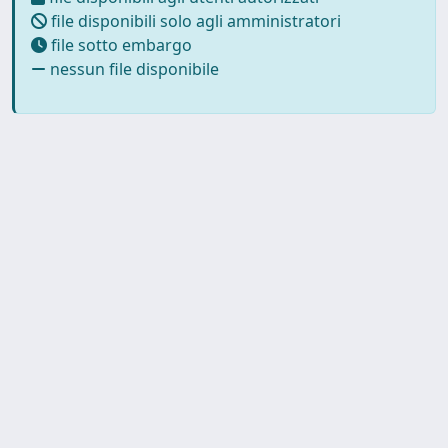
file disponibili solo agli amministratori
file sotto embargo
nessun file disponibile
Copyright © 2026
Università degli Studi Trieste |
Dove
siamo
|
Privacy
Piazzale Europa,1 34127 Trieste, Italia -