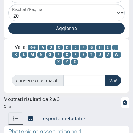
Risultati/Pagina
Vai a:
0-9
A
B
C
D
E
F
G
H
I
J
K
L
M
N
O
P
Q
R
S
T
U
V
W
X
Y
Z
o inserisci le iniziali:
Mostrati risultati da 2 a 3
di 3
esporta metadati
Photobiont associationand