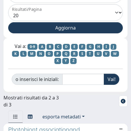
Risultati/Pagina
Vai a:
0-9
A
B
C
D
E
F
G
H
I
J
K
L
M
N
O
P
Q
R
S
T
U
V
W
X
Y
Z
o inserisci le iniziali:
Mostrati risultati da 2 a 3
di 3
esporta metadati
Photobiont associationand