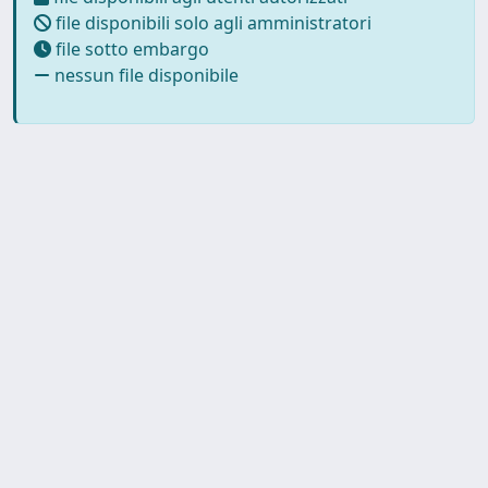
file disponibili solo agli amministratori
file sotto embargo
nessun file disponibile
Copyright © 2026
Università degli Studi Trieste |
Dove
siamo
|
Privacy
Piazzale Europa,1 34127 Trieste, Italia -