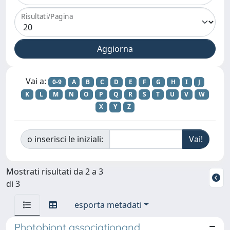
Risultati/Pagina
Vai a:
0-9
A
B
C
D
E
F
G
H
I
J
K
L
M
N
O
P
Q
R
S
T
U
V
W
X
Y
Z
o inserisci le iniziali:
Mostrati risultati da 2 a 3
di 3
esporta metadati
Photobiont associationand