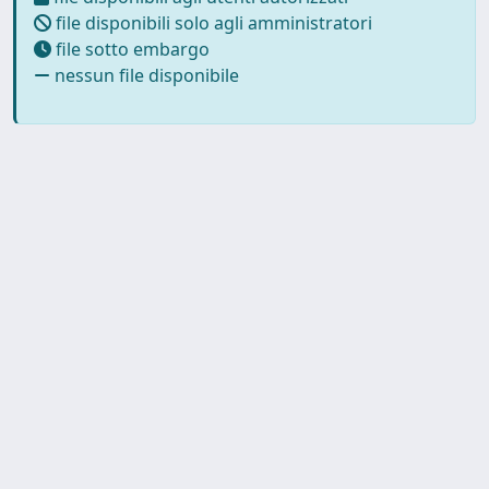
file disponibili solo agli amministratori
file sotto embargo
nessun file disponibile
Copyright © 2026
Università degli Studi Trieste |
Dove
siamo
|
Privacy
Piazzale Europa,1 34127 Trieste, Italia -