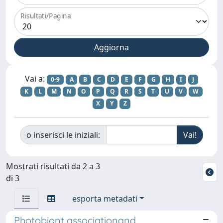
Risultati/Pagina
Vai a:
0-9
A
B
C
D
E
F
G
H
I
J
K
L
M
N
O
P
Q
R
S
T
U
V
W
X
Y
Z
o inserisci le iniziali:
Mostrati risultati da 2 a 3
di 3
esporta metadati
Photobiont associationand