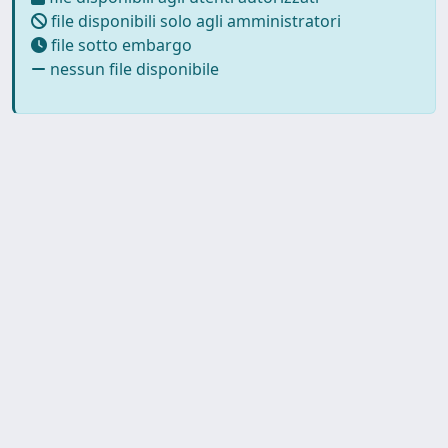
file disponibili solo agli amministratori
file sotto embargo
nessun file disponibile
Copyright © 2026
Università degli Studi Trieste |
Dove
siamo
|
Privacy
Piazzale Europa,1 34127 Trieste, Italia -