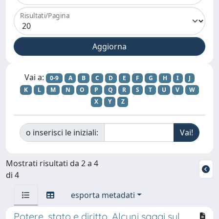
Risultati/Pagina
Vai a:
0-9
A
B
C
D
E
F
G
H
I
J
K
L
M
N
O
P
Q
R
S
T
U
V
W
X
Y
Z
o inserisci le iniziali:
Mostrati risultati da 2 a 4
di 4
esporta metadati
Potere, stato e diritto. Alcuni saggi sul