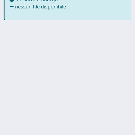
nessun file disponibile
Copyright © 2026
Università degli Studi Trieste |
Dove
siamo
|
Privacy
Piazzale Europa,1 34127 Trieste, Italia -
Tel. +39 040.558.7111 - P.IVA 00211830328
- C.F. 80013890324 - P.E.C.: