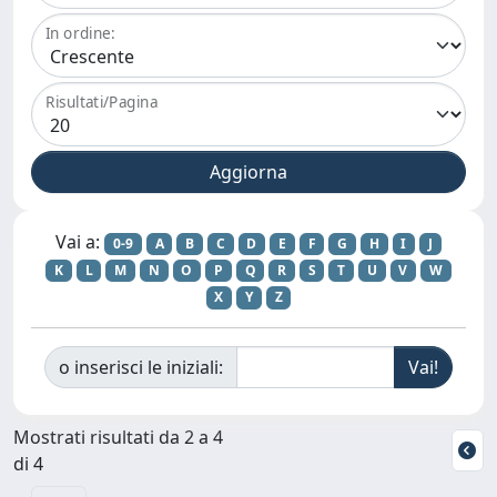
In ordine:
Risultati/Pagina
Vai a:
0-9
A
B
C
D
E
F
G
H
I
J
K
L
M
N
O
P
Q
R
S
T
U
V
W
X
Y
Z
o inserisci le iniziali:
Mostrati risultati da 2 a 4
di 4