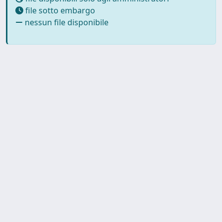
file sotto embargo
nessun file disponibile
Copyright © 2026
Università degli Studi Trieste |
Dove
siamo
|
Privacy
Piazzale Europa,1 34127 Trieste, Italia -
Tel. +39 040.558.7111 - P.IVA 00211830328