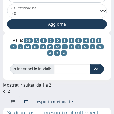
Risultati/Pagina
Vai a:
0-9
A
B
C
D
E
F
G
H
I
J
K
L
M
N
O
P
Q
R
S
T
U
V
W
X
Y
Z
o inserisci le iniziali:
Mostrati risultati da 1 a 2
di 2
esporta metadati
Su di un caso di presunti maltrattamenti