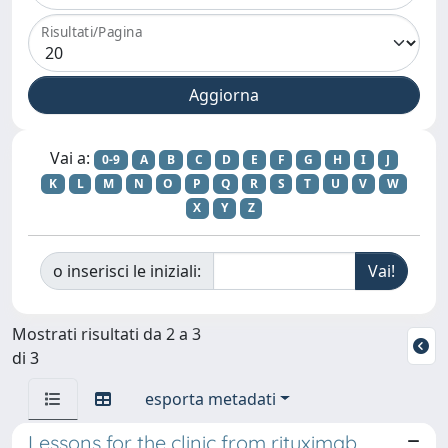
Risultati/Pagina
Vai a:
0-9
A
B
C
D
E
F
G
H
I
J
K
L
M
N
O
P
Q
R
S
T
U
V
W
X
Y
Z
o inserisci le iniziali:
Mostrati risultati da 2 a 3
di 3
esporta metadati
Lessons for the clinic from rituximab