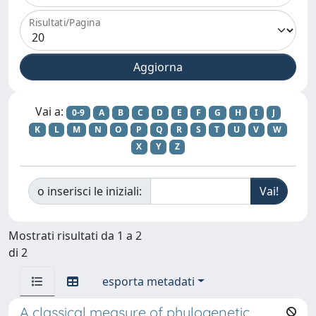
Risultati/Pagina
Vai a:
0-9
A
B
C
D
E
F
G
H
I
J
K
L
M
N
O
P
Q
R
S
T
U
V
W
X
Y
Z
o inserisci le iniziali:
Mostrati risultati da 1 a 2
di 2
esporta metadati
A classical measure of phylogenetic