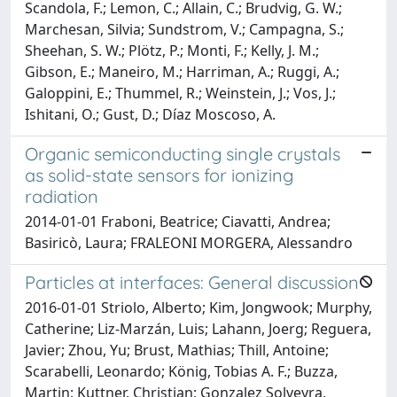
Scandola, F.; Lemon, C.; Allain, C.; Brudvig, G. W.;
Marchesan, Silvia; Sundstrom, V.; Campagna, S.;
Sheehan, S. W.; Plötz, P.; Monti, F.; Kelly, J. M.;
Gibson, E.; Maneiro, M.; Harriman, A.; Ruggi, A.;
Galoppini, E.; Thummel, R.; Weinstein, J.; Vos, J.;
Ishitani, O.; Gust, D.; Díaz Moscoso, A.
Organic semiconducting single crystals
as solid-state sensors for ionizing
radiation
2014-01-01 Fraboni, Beatrice; Ciavatti, Andrea;
Basiricò, Laura; FRALEONI MORGERA, Alessandro
Particles at interfaces: General discussion
2016-01-01 Striolo, Alberto; Kim, Jongwook; Murphy,
Catherine; Liz-Marzán, Luis; Lahann, Joerg; Reguera,
Javier; Zhou, Yu; Brust, Mathias; Thill, Antoine;
Scarabelli, Leonardo; König, Tobias A. F.; Buzza,
Martin; Kuttner, Christian; Gonzalez Solveyra,