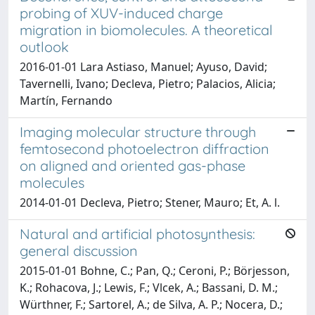
probing of XUV-induced charge
migration in biomolecules. A theoretical
outlook
2016-01-01 Lara Astiaso, Manuel; Ayuso, David;
Tavernelli, Ivano; Decleva, Pietro; Palacios, Alicia;
Martín, Fernando
Imaging molecular structure through
femtosecond photoelectron diffraction
on aligned and oriented gas-phase
molecules
2014-01-01 Decleva, Pietro; Stener, Mauro; Et, A. l.
Natural and artificial photosynthesis:
general discussion
2015-01-01 Bohne, C.; Pan, Q.; Ceroni, P.; Börjesson,
K.; Rohacova, J.; Lewis, F.; Vlcek, A.; Bassani, D. M.;
Würthner, F.; Sartorel, A.; de Silva, A. P.; Nocera, D.;