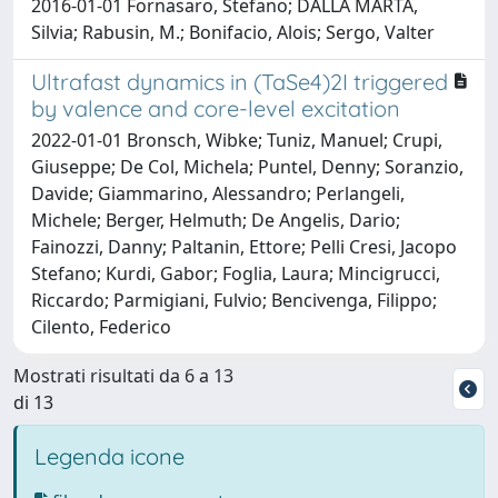
2016-01-01 Fornasaro, Stefano; DALLA MARTA,
Silvia; Rabusin, M.; Bonifacio, Alois; Sergo, Valter
Ultrafast dynamics in (TaSe4)2I triggered
by valence and core-level excitation
2022-01-01 Bronsch, Wibke; Tuniz, Manuel; Crupi,
Giuseppe; De Col, Michela; Puntel, Denny; Soranzio,
Davide; Giammarino, Alessandro; Perlangeli,
Michele; Berger, Helmuth; De Angelis, Dario;
Fainozzi, Danny; Paltanin, Ettore; Pelli Cresi, Jacopo
Stefano; Kurdi, Gabor; Foglia, Laura; Mincigrucci,
Riccardo; Parmigiani, Fulvio; Bencivenga, Filippo;
Cilento, Federico
Mostrati risultati da 6 a 13
di 13
Legenda icone