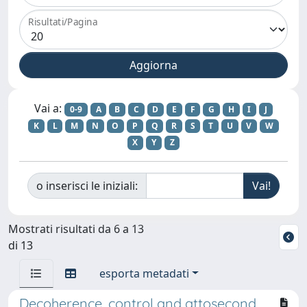
Risultati/Pagina
Vai a:
0-9
A
B
C
D
E
F
G
H
I
J
K
L
M
N
O
P
Q
R
S
T
U
V
W
X
Y
Z
o inserisci le iniziali:
Mostrati risultati da 6 a 13
di 13
esporta metadati
Decoherence, control and attosecond