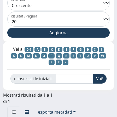
Risultati/Pagina
Vai a:
0-9
A
B
C
D
E
F
G
H
I
J
K
L
M
N
O
P
Q
R
S
T
U
V
W
X
Y
Z
o inserisci le iniziali:
Mostrati risultati da 1 a 1
di 1
esporta metadati