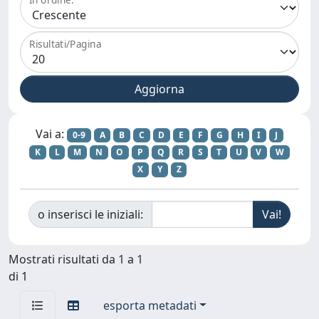
Risultati/Pagina
Vai a:
0-9
A
B
C
D
E
F
G
H
I
J
K
L
M
N
O
P
Q
R
S
T
U
V
W
X
Y
Z
o inserisci le iniziali:
Mostrati risultati da 1 a 1
di 1
esporta metadati