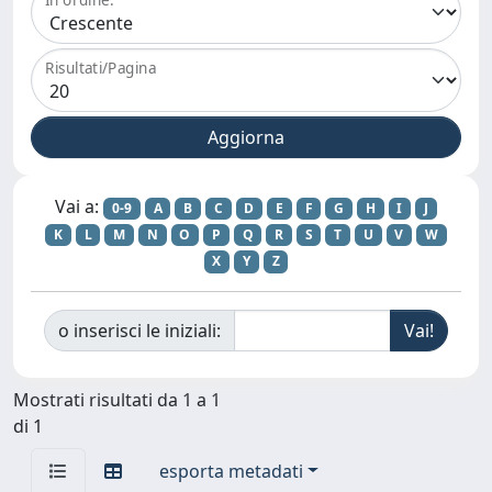
Risultati/Pagina
Vai a:
0-9
A
B
C
D
E
F
G
H
I
J
K
L
M
N
O
P
Q
R
S
T
U
V
W
X
Y
Z
o inserisci le iniziali:
Mostrati risultati da 1 a 1
di 1
esporta metadati