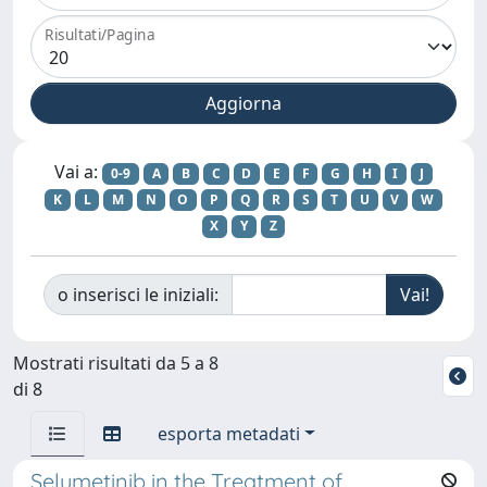
Risultati/Pagina
Vai a:
0-9
A
B
C
D
E
F
G
H
I
J
K
L
M
N
O
P
Q
R
S
T
U
V
W
X
Y
Z
o inserisci le iniziali:
Mostrati risultati da 5 a 8
di 8
esporta metadati
Selumetinib in the Treatment of