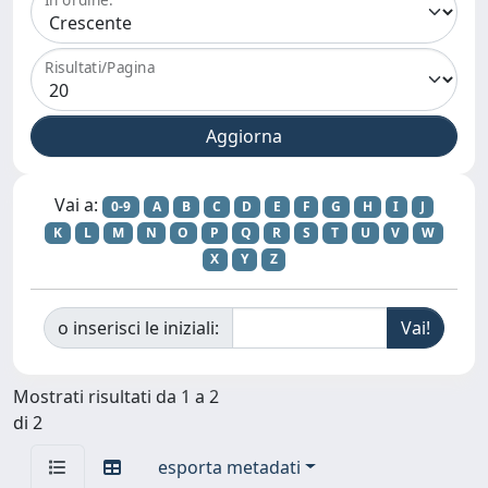
Risultati/Pagina
Vai a:
0-9
A
B
C
D
E
F
G
H
I
J
K
L
M
N
O
P
Q
R
S
T
U
V
W
X
Y
Z
o inserisci le iniziali:
Mostrati risultati da 1 a 2
di 2
esporta metadati