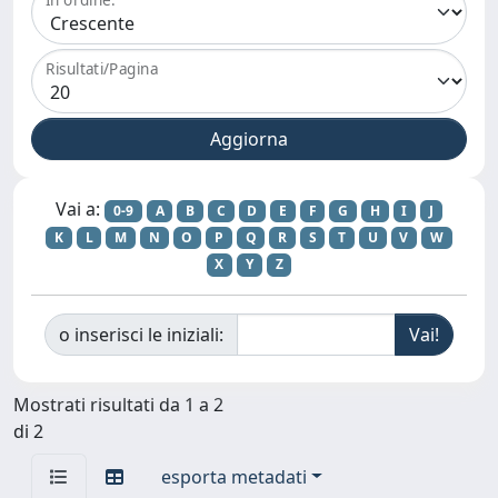
Risultati/Pagina
Vai a:
0-9
A
B
C
D
E
F
G
H
I
J
K
L
M
N
O
P
Q
R
S
T
U
V
W
X
Y
Z
o inserisci le iniziali:
Mostrati risultati da 1 a 2
di 2
esporta metadati