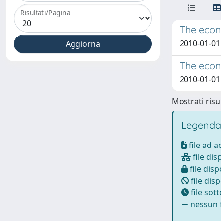
Risultati/Pagina
The econ
2010-01-01 
The econ
2010-01-01 C
Mostrati risul
Legenda
file ad 
file dis
file disp
file disp
file sot
nessun f