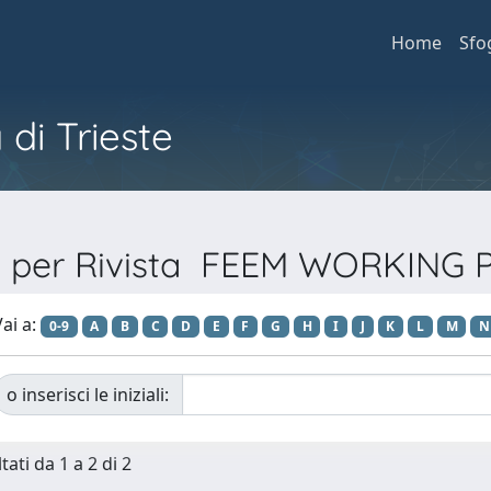
Home
Sfo
 di Trieste
a per Rivista FEEM WORKING
ai a:
0-9
A
B
C
D
E
F
G
H
I
J
K
L
M
N
o inserisci le iniziali:
tati da 1 a 2 di 2