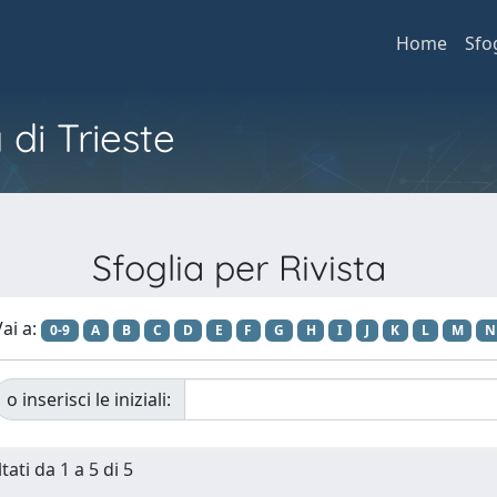
Home
Sfo
 di Trieste
Sfoglia per Rivista
ai a:
0-9
A
B
C
D
E
F
G
H
I
J
K
L
M
N
o inserisci le iniziali:
tati da 1 a 5 di 5