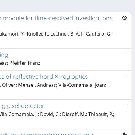
module for time-resolved investigations
amori, Y.; Knoller, F.; Lechner, B. A. J.; Cautero, G.;
ing
as; Pfeiffer, Franz
s of reflective hard X-ray optics
, Oliver; Menzel, Andreas; Vila-Comamala, Joan;
g pixel detector
ila-Comamala, J.; David, C.; Dierolf, M.; Thibault, P.;
rhodium via momentum microscopy