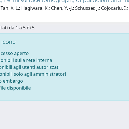
an, X. L.; Hagiwara, K.; Chen, Y. -J.; Schusser, J.; Cojocariu, I.;
tati da 1 a 5 di 5
 icone
accesso aperto
ponibili sulla rete interna
onibili agli utenti autorizzati
onibili solo agli amministratori
to embargo
ile disponibile