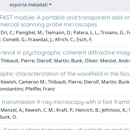
esporta metadati
FAST module: A portable and transparent add-on 
mercial scanning probe microscopes
ri, C.; Panighel, M.; Tiemann, D.; Patera, L. L.; Troiano, G.; Fuk
; Comelli, G.; Fraxedas, J.; Africh, C.; Esch, F.
rieval in ptychographic coherent diffractive imag
Thibault, Pierre; Dierolf, Martin; Bunk, Oliver; Menzel, Andre
phic characterization of the wavefield in the focu
Kewish, Cameron M.; Thibault, Pierre; Dierolf, Martin; Bunk
onstantins; Pfeiffer, Franz
transmission X-ray microscopy with a fast framin
enzel, A.; Kewish, C. M.; Kraft, P.; Henrich, B.; Jefimovs, K.; V
; Bunk, O.
ay Fermi surface tomography of palladium and 