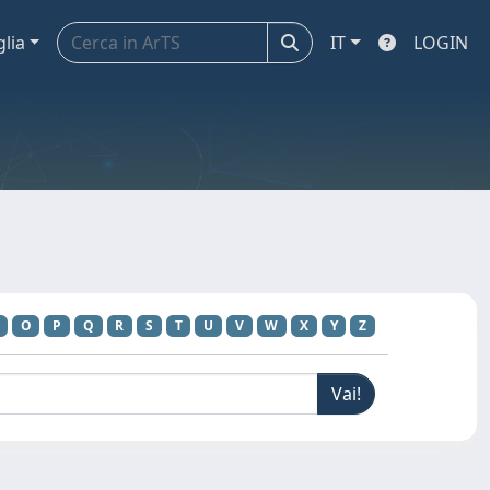
glia
IT
LOGIN
O
P
Q
R
S
T
U
V
W
X
Y
Z