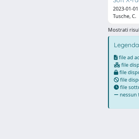
2023-01-01 T
Tusche, C.
Mostrati risul
Legenda
file ad 
file dis
file disp
file disp
file sot
nessun f