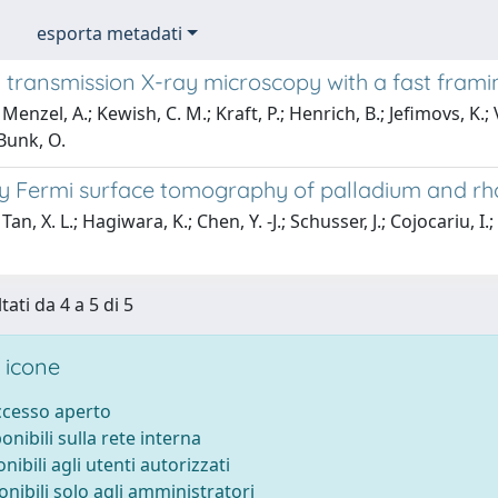
esporta metadati
transmission X-ray microscopy with a fast framin
enzel, A.; Kewish, C. M.; Kraft, P.; Henrich, B.; Jefimovs, K.; V
; Bunk, O.
ay Fermi surface tomography of palladium and 
an, X. L.; Hagiwara, K.; Chen, Y. -J.; Schusser, J.; Cojocariu, I.;
tati da 4 a 5 di 5
 icone
accesso aperto
ponibili sulla rete interna
onibili agli utenti autorizzati
onibili solo agli amministratori