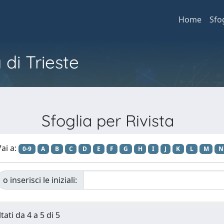
Home
Sfo
 di Trieste
Sfoglia per Rivista
ai a:
0-9
A
B
C
D
E
F
G
H
I
J
K
L
M
N
o inserisci le iniziali:
tati da 4 a 5 di 5