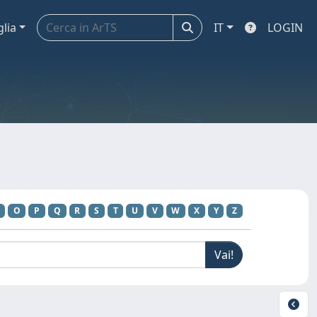
glia
IT
LOGIN
O
P
Q
R
S
T
U
V
W
X
Y
Z