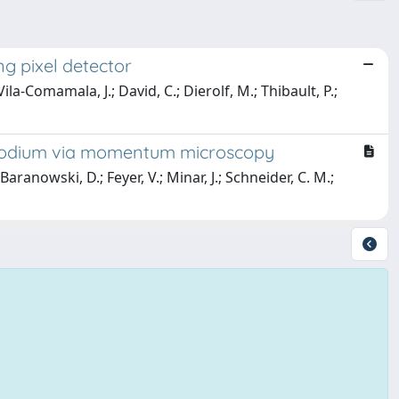
g pixel detector
ila-Comamala, J.; David, C.; Dierolf, M.; Thibault, P.;
rhodium via momentum microscopy
 Baranowski, D.; Feyer, V.; Minar, J.; Schneider, C. M.;