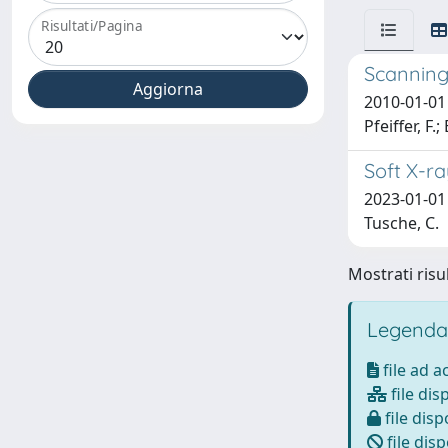
Risultati/Pagina
Scanning 
2010-01-01 M
Pfeiffer, F.
Soft X-r
2023-01-01 T
Tusche, C.
Mostrati risul
Legenda
file ad 
file dis
file disp
file disp