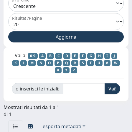
Risultati/Pagina
Vai a:
0-9
A
B
C
D
E
F
G
H
I
J
K
L
M
N
O
P
Q
R
S
T
U
V
W
X
Y
Z
o inserisci le iniziali:
Mostrati risultati da 1 a 1
di 1
esporta metadati