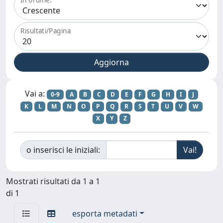
Risultati/Pagina
Vai a:
0-9
A
B
C
D
E
F
G
H
I
J
K
L
M
N
O
P
Q
R
S
T
U
V
W
X
Y
Z
o inserisci le iniziali:
Mostrati risultati da 1 a 1
di 1
esporta metadati