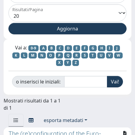
Risultati/Pagina
Vai a:
0-9
A
B
C
D
E
F
G
H
I
J
K
L
M
N
O
P
Q
R
S
T
U
V
W
X
Y
Z
o inserisci le iniziali:
Mostrati risultati da 1 a 1
di 1
esporta metadati
The (re)configuration of the Euro-