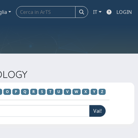
glia
IT
LOGIN
COLOGY
O
P
Q
R
S
T
U
V
W
X
Y
Z