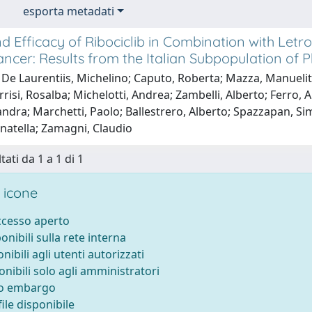
esporta metadati
d Efficacy of Ribociclib in Combination with Let
ancer: Results from the Italian Subpopulation o
De Laurentiis, Michelino; Caputo, Roberta; Mazza, Manuelita
risi, Rosalba; Michelotti, Andrea; Zambelli, Alberto; Ferro, Ant
andra; Marchetti, Paolo; Ballestrero, Alberto; Spazzapan, S
natella; Zamagni, Claudio
tati da 1 a 1 di 1
 icone
accesso aperto
ponibili sulla rete interna
onibili agli utenti autorizzati
onibili solo agli amministratori
to embargo
ile disponibile