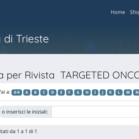
Home
Sfo
 di Trieste
ia per Rivista TARGETED ON
ai a:
0-9
A
B
C
D
E
F
G
H
I
J
K
L
M
N
o inserisci le iniziali:
tati da 1 a 1 di 1