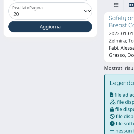
Risultati/Pagina
Safety an
Breast C
2022-01-01 
Zelmira; Tor
Fabi, Aless
Grasso, Do
Mostrati risul
Legenda
file ad 
file dis
file disp
file disp
file sot
nessun f