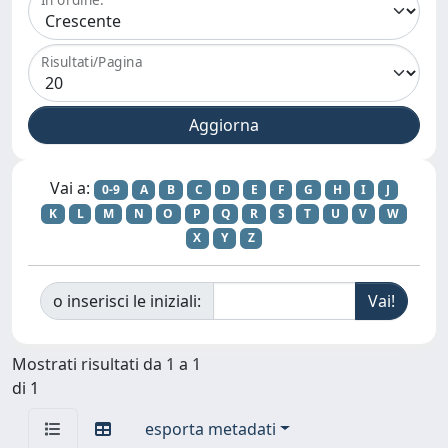
Risultati/Pagina
Vai a:
0-9
A
B
C
D
E
F
G
H
I
J
K
L
M
N
O
P
Q
R
S
T
U
V
W
X
Y
Z
o inserisci le iniziali:
Mostrati risultati da 1 a 1
di 1
esporta metadati