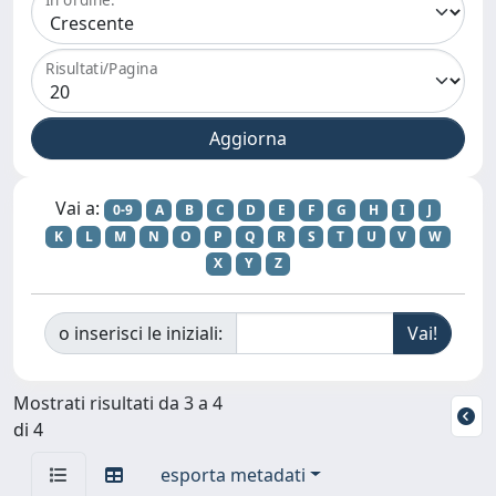
Risultati/Pagina
Vai a:
0-9
A
B
C
D
E
F
G
H
I
J
K
L
M
N
O
P
Q
R
S
T
U
V
W
X
Y
Z
o inserisci le iniziali:
Mostrati risultati da 3 a 4
di 4
esporta metadati