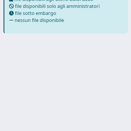
file disponibili solo agli amministratori
file sotto embargo
nessun file disponibile
Copyright © 2026
Università degli Studi Trieste |
Dove
siamo
|
Privacy
Piazzale Europa,1 34127 Trieste, Italia -