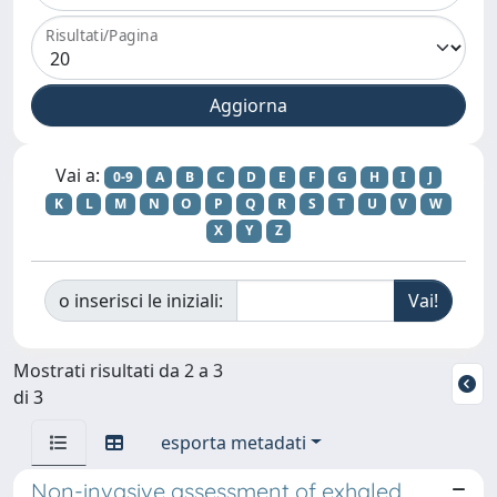
Risultati/Pagina
Vai a:
0-9
A
B
C
D
E
F
G
H
I
J
K
L
M
N
O
P
Q
R
S
T
U
V
W
X
Y
Z
o inserisci le iniziali:
Mostrati risultati da 2 a 3
di 3
esporta metadati
Non-invasive assessment of exhaled