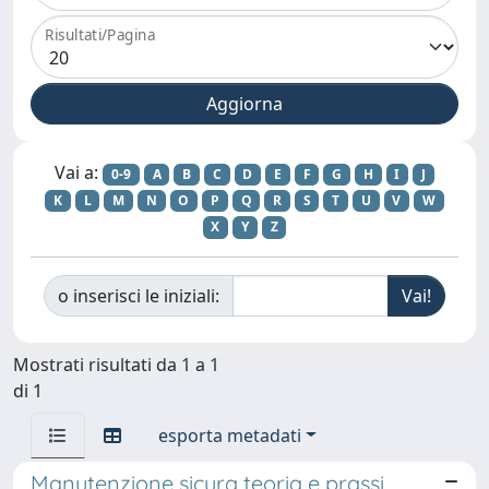
Risultati/Pagina
Vai a:
0-9
A
B
C
D
E
F
G
H
I
J
K
L
M
N
O
P
Q
R
S
T
U
V
W
X
Y
Z
o inserisci le iniziali:
Mostrati risultati da 1 a 1
di 1
esporta metadati
Manutenzione sicura teoria e prassi