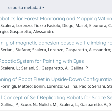
esporta metadati
obotics for Forest Monitoring and Mapping Withi
Scalera, Lorenzo; Tiozzo Fasiolo, Diego; Maset, Eleonora; C
orgio; Gasparetto, Alessandro
mily of magnetic adhesion based wall-climbing r
Seriani, Stefano; Scalera, Lorenzo; Gasparetto, Alessandro; 
obotic System for Painting with Eyes
calera, L.; Seriani, S.; Gasparetto, A.; Gallina, P.
nning of Robot Fleet in Upside-Down Configurati
Formigli, Matteo; Bonin, Lorenzo; Gallina, Paolo; Seriani, S
f Concept of Self Replicating Robots for Space S
allina, P.; Scuor, N.; Nolich, M.; Scalera, L.; Gasparetto, A.; S