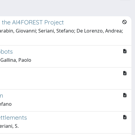
n the AI4FOREST Project
arabin, Giovanni; Seriani, Stefano; De Lorenzo, Andrea;
obots
Gallina, Paolo
on
tefano
ettlements
eriani, S.