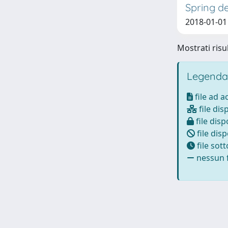
Spring d
2018-01-01 
Mostrati risul
Legenda
file ad 
file dis
file disp
file disp
file sot
nessun f