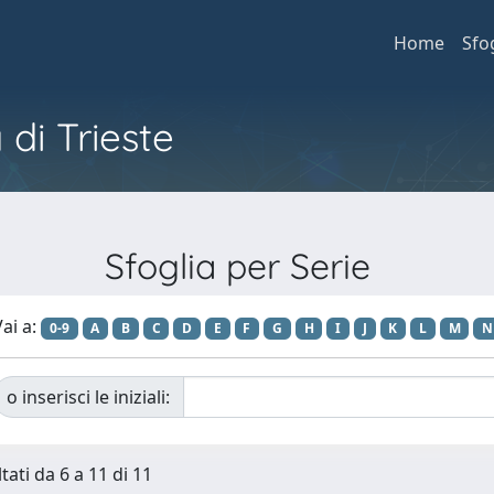
Home
Sfo
 di Trieste
Sfoglia per Serie
ai a:
0-9
A
B
C
D
E
F
G
H
I
J
K
L
M
N
o inserisci le iniziali:
tati da 6 a 11 di 11