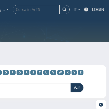
glia
IT
LOGIN
O
P
Q
R
S
T
U
V
W
X
Y
Z