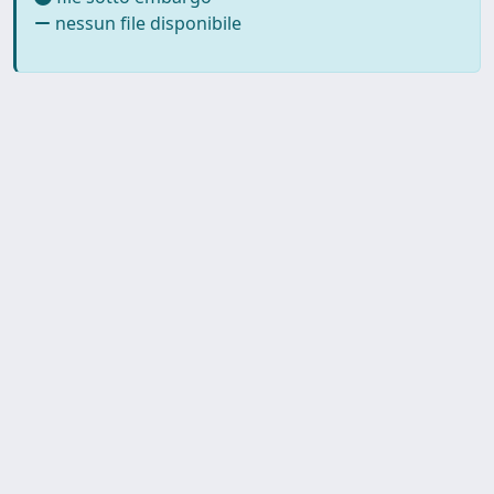
nessun file disponibile
Copyright © 2026
Università degli Studi Trieste |
Dove
siamo
|
Privacy
Piazzale Europa,1 34127 Trieste, Italia -
Tel. +39 040.558.7111 - P.IVA 00211830328
- C.F. 80013890324 - P.E.C.: