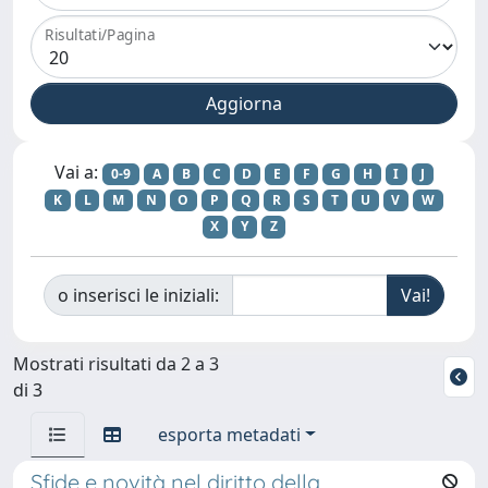
Risultati/Pagina
Vai a:
0-9
A
B
C
D
E
F
G
H
I
J
K
L
M
N
O
P
Q
R
S
T
U
V
W
X
Y
Z
o inserisci le iniziali:
Mostrati risultati da 2 a 3
di 3
esporta metadati
Sfide e novità nel diritto della