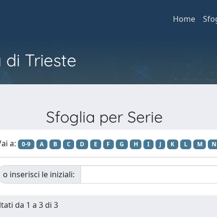
Home
Sfo
 di Trieste
Sfoglia per Serie
ai a:
0-9
A
B
C
D
E
F
G
H
I
J
K
L
M
N
o inserisci le iniziali:
tati da 1 a 3 di 3