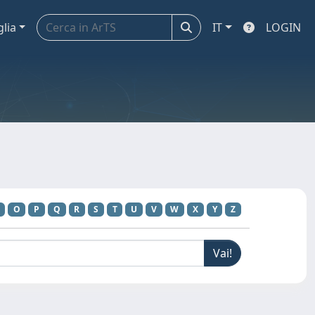
glia
IT
LOGIN
O
P
Q
R
S
T
U
V
W
X
Y
Z