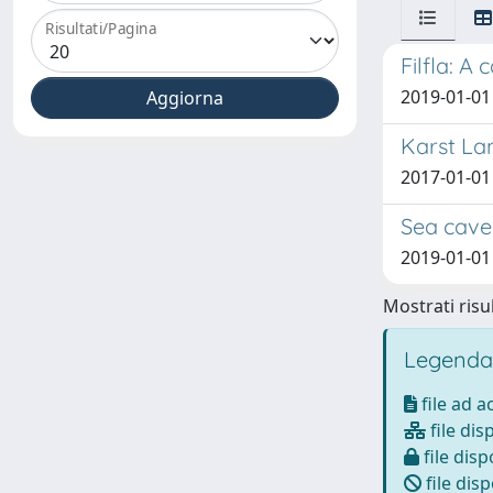
Risultati/Pagina
Filfla: A
2019-01-01 F
Karst Lan
2017-01-01 
Sea caves
2019-01-01 F
Mostrati risul
Legenda
file ad 
file dis
file disp
file disp