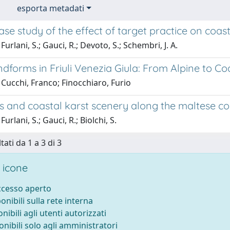
esporta metadati
 case study of the effect of target practice on coa
urlani, S.; Gauci, R.; Devoto, S.; Schembri, J. A.
dforms in Friuli Venezia Giula: From Alpine to Coa
Cucchi, Franco; Finocchiaro, Furio
 and coastal karst scenery along the maltese coa
urlani, S.; Gauci, R.; Biolchi, S.
tati da 1 a 3 di 3
 icone
accesso aperto
ponibili sulla rete interna
onibili agli utenti autorizzati
onibili solo agli amministratori