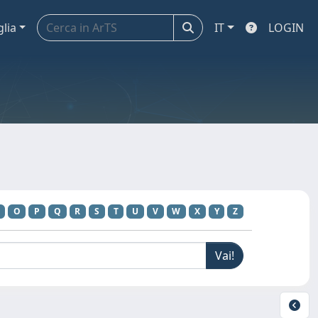
glia
IT
LOGIN
O
P
Q
R
S
T
U
V
W
X
Y
Z