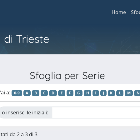
Home
Sfo
 di Trieste
Sfoglia per Serie
ai a:
0-9
A
B
C
D
E
F
G
H
I
J
K
L
M
N
o inserisci le iniziali:
tati da 2 a 3 di 3