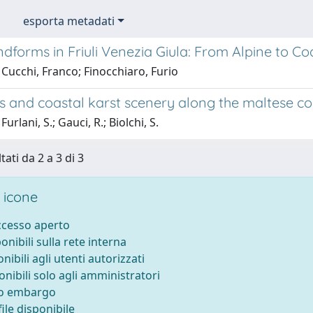
esporta metadati
dforms in Friuli Venezia Giula: From Alpine to Coa
Cucchi, Franco; Finocchiaro, Furio
 and coastal karst scenery along the maltese coa
urlani, S.; Gauci, R.; Biolchi, S.
tati da 2 a 3 di 3
 icone
accesso aperto
ponibili sulla rete interna
onibili agli utenti autorizzati
onibili solo agli amministratori
to embargo
ile disponibile