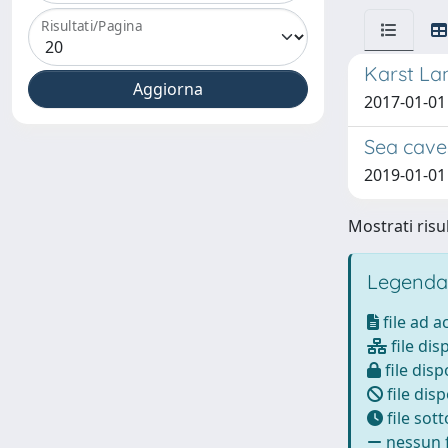
Risultati/Pagina
Karst Lan
2017-01-01 
Sea caves
2019-01-01 F
Mostrati risul
Legenda
file ad 
file dis
file disp
file disp
file sot
nessun f